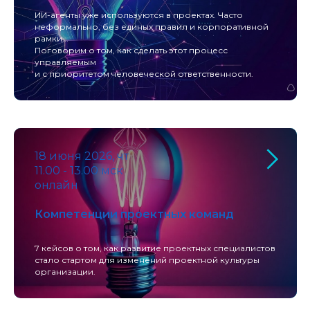
ИИ-агенты уже используются в проектах. Часто
неформально, без единых правил и корпоративной
рамки...
Поговорим о том, как сделать этот процесс
управляемым
и с приоритетом человеческой ответственности.
18 июня 2026, чт
11.00 - 13.00 мск
онлайн
Компетенции проектных команд
7 кейсов о том, как развитие проектных специалистов
стало стартом для изменений проектной культуры
организации.