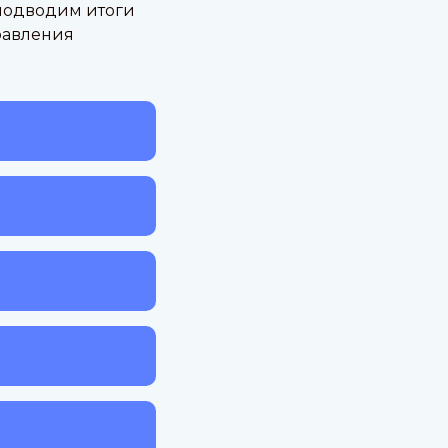
подводим итоги
равления